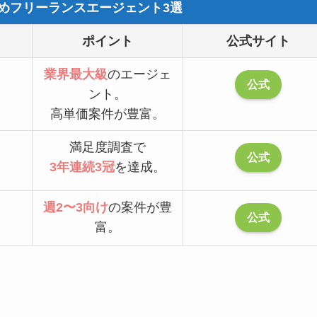
めフリーランスエージェント3選
ポイント
公式サイト
業界最大級
のエージェ
公式
ント。
高単価案件が豊富。
満足度調査で
公式
3年連続3冠
を達成。
週2〜3向け
の案件が豊
公式
富。