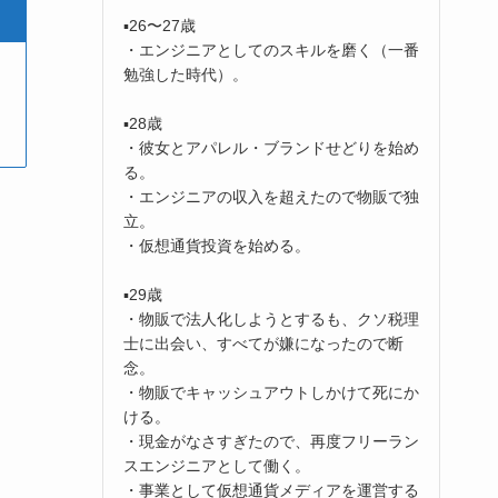
▪️26〜27歳
・エンジニアとしてのスキルを磨く（一番
勉強した時代）。
▪️28歳
・彼女とアパレル・ブランドせどりを始め
る。
・エンジニアの収入を超えたので物販で独
立。
・仮想通貨投資を始める。
▪️29歳
・物販で法人化しようとするも、クソ税理
士に出会い、すべてが嫌になったので断
念。
・物販でキャッシュアウトしかけて死にか
ける。
・現金がなさすぎたので、再度フリーラン
スエンジニアとして働く。
・事業として仮想通貨メディアを運営する