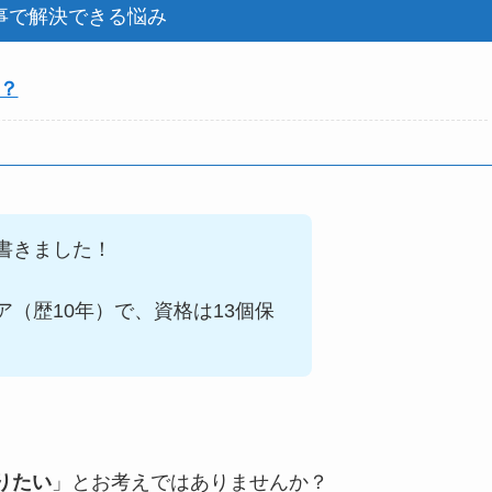
事で解決できる悩み
の？
書きました！
ア（歴
10
年）で、資格は
13
個保
知りたい
」とお考えではありませんか？