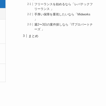
フリーランスを始めるなら「レバテックフ
リーランス 」
手厚い保障を重視したいなら「Midworks
」
週2〜3日の案件探しなら「ITプロパートナ
ーズ 」
まとめ