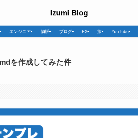
Izumi Blog
エンジニア
物販
ブログ
FX
旅
YouTube
E.mdを作成してみた件