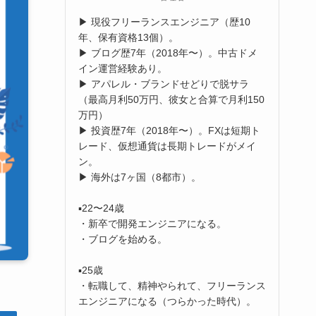
▶︎ 現役フリーランスエンジニア（歴10
年、保有資格13個）。
▶︎ ブログ歴7年（2018年〜）。中古ドメ
イン運営経験あり。
▶︎ アパレル・ブランドせどりで脱サラ
（最高月利50万円、彼女と合算で月利150
万円）
▶︎ 投資歴7年（2018年〜）。FXは短期ト
レード、仮想通貨は長期トレードがメイ
ン。
▶︎ 海外は7ヶ国（8都市）。
▪️22〜24歳
・新卒で開発エンジニアになる。
・ブログを始める。
▪️25歳
・転職して、精神やられて、フリーランス
エンジニアになる（つらかった時代）。