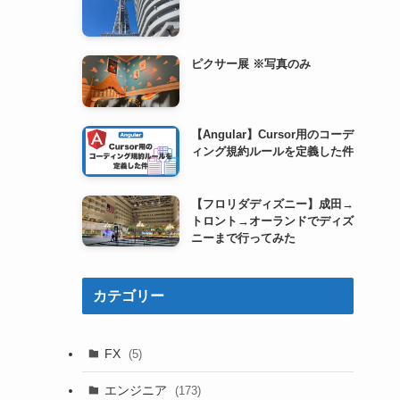
ピクサー展 ※写真のみ
【Angular】Cursor用のコーデ
ィング規約ルールを定義した件
【フロリダディズニー】成田→
トロント→オーランドでディズ
ニーまで行ってみた
カテゴリー
FX
(5)
エンジニア
(173)