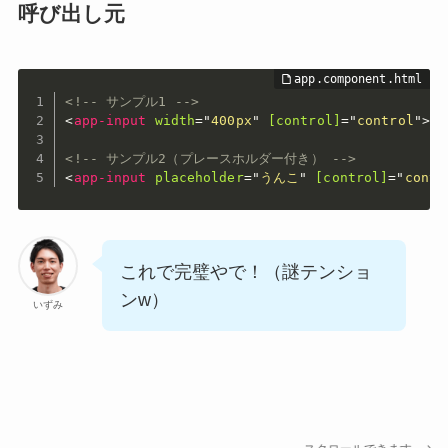
呼び出し元
<!-- サンプル1 -->
<
app-input
width
=
"
400px
"
[control]
=
"
control
"
>
</
<!-- サンプル2（プレースホルダー付き） -->
<
app-input
placeholder
=
"
うんこ
"
[control]
=
"
contr
これで完璧やで！（謎テンショ
ンw）
いずみ