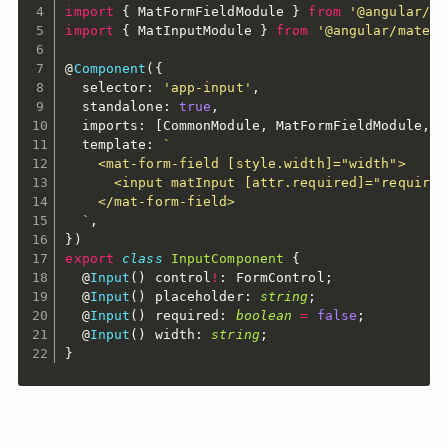
import
{
 MatFormFieldModule 
}
from
'@angular/ma
import
{
 MatInputModule 
}
from
'@angular/materi
@
Component
(
{
  selector
:
'app-input'
,
  standalone
:
true
,
  imports
:
[
CommonModule
,
 MatFormFieldModule
,
 M
  template
:
`

    <mat-form-field [style.width]="width">

      <input matInput [attr.required]="required
    </mat-form-field>

  `
,
}
)
export
class
InputComponent
{
  @
Input
(
)
 control
!
:
 FormControl
;
  @
Input
(
)
 placeholder
:
string
;
  @
Input
(
)
 required
:
boolean
=
false
;
  @
Input
(
)
 width
:
string
;
}