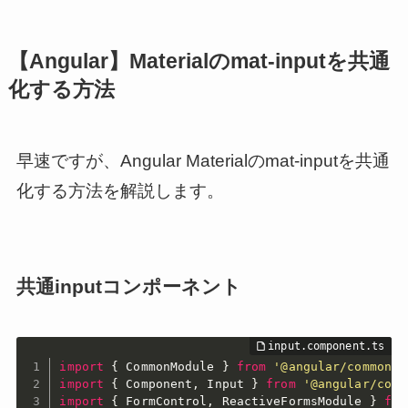
【Angular】Materialのmat-inputを共通
化する方法
早速ですが、Angular Materialのmat-inputを共通
化する方法を解説します。
共通inputコンポーネント
import
{
 CommonModule 
}
from
'@angular/common'
;
import
{
 Component
,
 Input 
}
from
'@angular/core
import
{
 FormControl
,
 ReactiveFormsModule 
}
fro