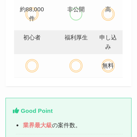
約88,000
非公開
高
件
初心者
福利厚生
申し込
み
無料
Good Point
業界最大級
の案件数。