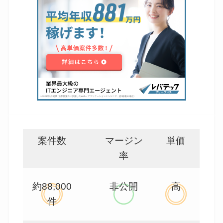
案件数
マージン
単価
率
約88,000
非公開
高
件