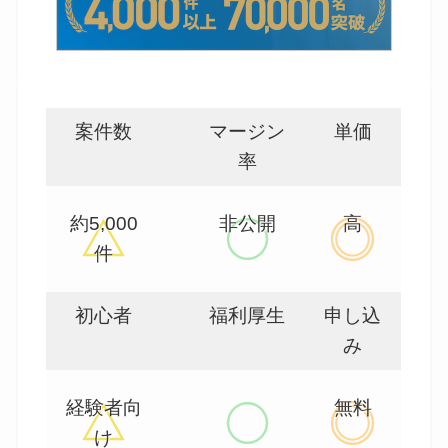
案件数
マージン
単価
率
約5,000
非公開
高
件
初心者
福利厚生
申し込
み
経験者向
無料
け