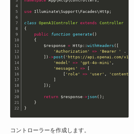
namespace
App
\
Http
\
Controllers
;
use
Illuminate
\
Support
\
Facades
\
Http
;
class
OpenAIController
extends
Controller
{
public
function
generate
(
)
{
$response
=
 Http
:
:
withHeaders
(
[
'Authorization'
=
>
'Bearer '
.
en
]
)
-
>
post
(
'https://api.openai.com/v1/c
'model'
=
>
'gpt-4o-mini'
,
'messages'
=
>
[
[
'role'
=
>
'user'
,
'content'
]
]
)
;
return
$response
-
>
json
(
)
;
}
}
コントローラーを作成します。