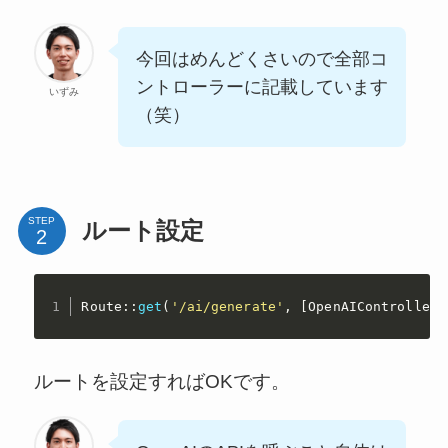
今回はめんどくさいので全部コ
ントローラーに記載しています
いずみ
（笑）
STEP
ルート設定
Route
:
:
get
(
'/ai/generate'
,
[
OpenAIController
:
ルートを設定すればOKです。