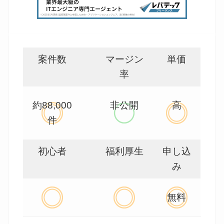
案件数
マージン
単価
率
約88,000
非公開
高
件
初心者
福利厚生
申し込
み
無料