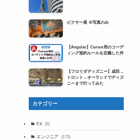
ピクサー展 ※写真のみ
【Angular】Cursor用のコーデ
ィング規約ルールを定義した件
【フロリダディズニー】成田→
トロント→オーランドでディズ
ニーまで行ってみた
カテゴリー
FX
(5)
エンジニア
(173)