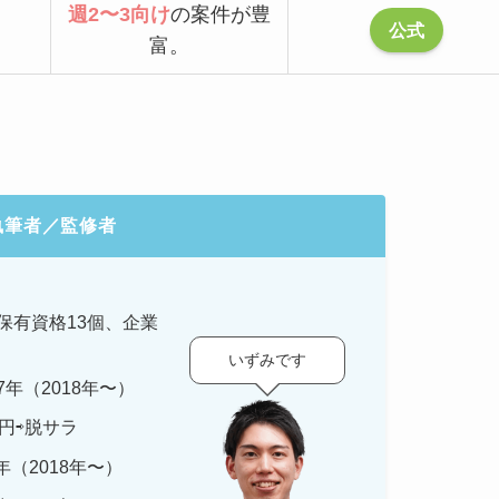
週2〜3向け
の案件が豊
公式
富。
執筆者／監修者
保有資格
13
個、企業
いずみです
年（2018年〜）
円⇨脱サラ
（2018年〜）