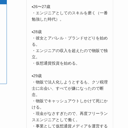
▪️26〜27歳
・エンジニアとしてのスキルを磨く（一番
勉強した時代）。
▪️28歳
・彼女とアパレル・ブランドせどりを始め
る。
・エンジニアの収入を超えたので物販で独
立。
・仮想通貨投資を始める。
▪️29歳
・物販で法人化しようとするも、クソ税理
士に出会い、すべてが嫌になったので断
念。
・物販でキャッシュアウトしかけて死にか
ける。
・現金がなさすぎたので、再度フリーラン
スエンジニアとして働く。
・事業として仮想通貨メディアを運営する