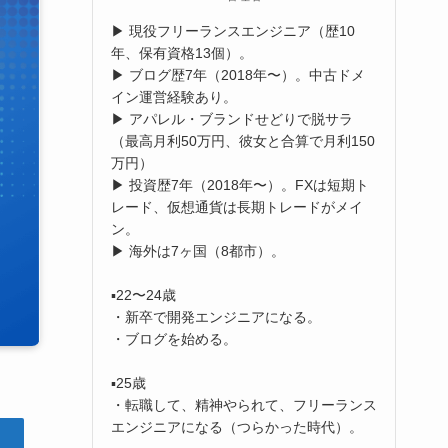
▶︎ 現役フリーランスエンジニア（歴10
年、保有資格13個）。
▶︎ ブログ歴7年（2018年〜）。中古ドメ
イン運営経験あり。
▶︎ アパレル・ブランドせどりで脱サラ
（最高月利50万円、彼女と合算で月利150
万円）
▶︎ 投資歴7年（2018年〜）。FXは短期ト
レード、仮想通貨は長期トレードがメイ
ン。
▶︎ 海外は7ヶ国（8都市）。
▪️22〜24歳
・新卒で開発エンジニアになる。
・ブログを始める。
▪️25歳
・転職して、精神やられて、フリーランス
エンジニアになる（つらかった時代）。