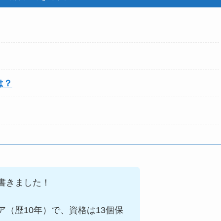
は？
書きました！
ア（歴
10
年）で、資格は
13
個保