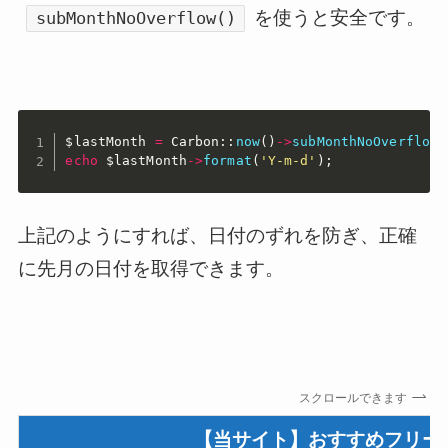
を使うと安全です。
subMonthNoOverflow()
$lastMonth
=
 Carbon
:
:
now
(
)
-
>
subMonthNoOverflow
(
echo
$lastMonth
-
>
format
(
'Y-m-d'
)
;
上記のようにすれば、日付のずれを防ぎ、正確
に先月の日付を取得できます。
スクロールできます
【当サイト】おすすめフリー