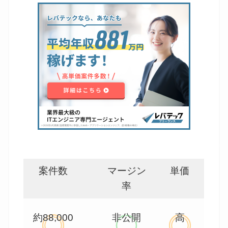
案件数
マージン
単価
率
約88,000
非公開
高