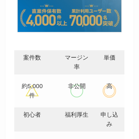
案件数
マージン
単価
率
約5,000
非公開
高
件
初心者
福利厚生
申し込
み