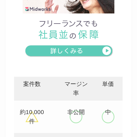
案件数
マージン
単価
率
約10,000
非公開
中
件