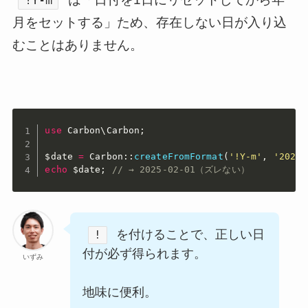
!Y-m
月をセットする」ため、存在しない日が入り込
むことはありません。
use
Carbon
\
Carbon
;
$date
=
 Carbon
:
:
createFromFormat
(
'!Y-m'
,
'2025-
echo
$date
;
// → 2025-02-01（ズレない）
を付けることで、正しい日
!
付が必ず得られます。
いずみ
地味に便利。