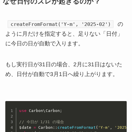
なぜ日付のズレが起きるのか？
の
createFromFormat('Y-m', '2025-02')
ように月だけを指定すると、足りない「日付」
に今日の日が自動で入ります。
もし実行日が31日の場合、2月に31日はないた
め、日付が自動で3月1日へ繰り上がります。
use
Carbon
\
Carbon
;
// 今日が 1/31 の場合
$date
=
 Carbon
:
:
createFromFormat
(
'Y-m'
,
'2025-0