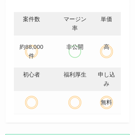
案件数
マージン
単価
率
約88,000
非公開
高
件
初心者
福利厚生
申し込
み
無料