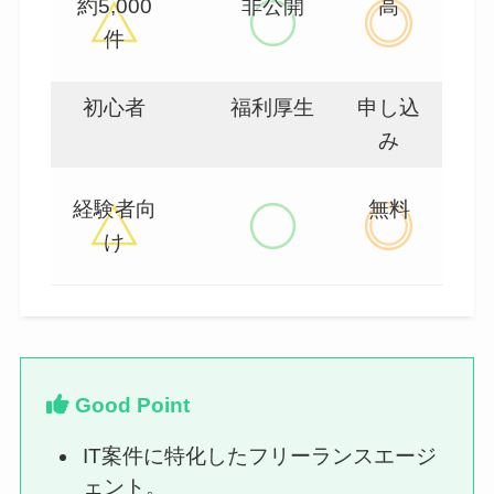
約5,000
非公開
高
件
初心者
福利厚生
申し込
み
経験者向
無料
け
Good Point
IT案件に特化したフリーランスエージ
ェント。