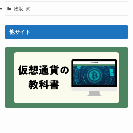
物販
(8)
他サイト