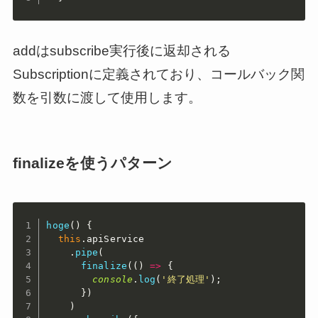
addはsubscribe実行後に返却される
Subscriptionに定義されており、コールバック関
数を引数に渡して使用します。
finalizeを使うパターン
hoge
(
)
{
this
.
apiService

.
pipe
(
finalize
(
(
)
=>
{
console
.
log
(
'終了処理'
)
;
}
)
)