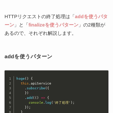
HTTPリクエストの終了処理は「
addを使うパタ
ーン
」と「
finalizeを使うパターン
」の2種類が
あるので、それぞれ解説します。
addを使うパターン
hoge
(
)
{
this
.
apiService

.
subscribe
(
{
}
)
.
add
(
(
)
=>
{
console
.
log
(
'終了処理'
)
;
}
)
;
}