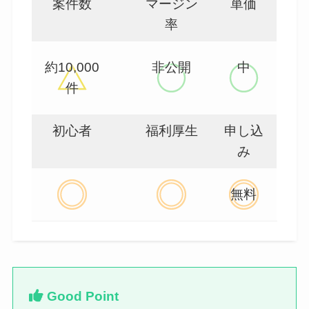
案件数
マージン
単価
率
約10,000
非公開
中
件
初心者
福利厚生
申し込
み
無料
Good Point