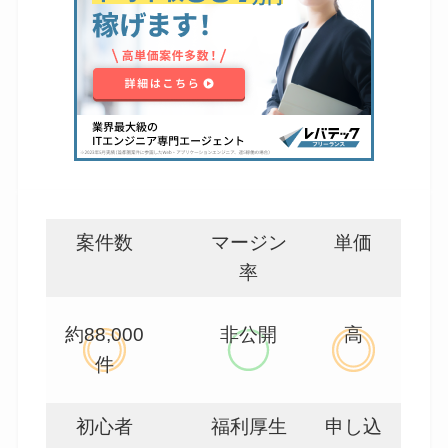
案件数
マージン
単価
率
約88,000
非公開
高
件
初心者
福利厚生
申し込