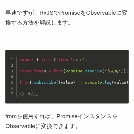
早速ですが、RxJSでPromiseをObservableに変
換する方法を解説します。
import
{
from
}
from
'rxjs'
;
const
from
$ 
=
from
(
Promise
.
resolve
(
'うんち'
)
)
;
from
$
.
subscribe
(
(
value
)
=>
console
.
log
(
value
)
)
;
// うんち
fromを使用すれば、Promiseインスタンスを
Observableに変換できます。