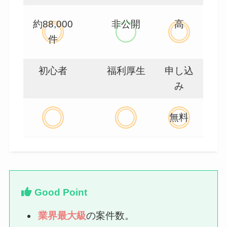
約88,000
非公開
高
件
初心者
福利厚生
申し込
み
無料
Good Point
業界最大級
の案件数。